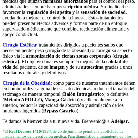
médicas que utilizan
fármacos autorizados
para el control del peso,
administrados siempre bajo
prescripción médica
. Su finalidad es
favorecer la
regulación del apetito
y la
sensación de saciedad
,
ayudando a mejorar el control de la ingesta. Estos tratamientos
pueden presentar efectos adversos y forman parte de un enfoque
supervisado médicamente que combina reeducación alimentaria y
apoyo conductual.
Cirugía Estética:
tratamientos dirigidos a pacientes sanos que
necesitan perder peso (cirugía de la obesidad) o corregir su aspecto
físico vía la
armonización de ciertas zonas corporales (cirugía
estética)
. El objetivo final es siempre la mejoría de la
calidad de
vida
del paciente, de su
imagen
y de su
autoestima
gracias a unos
resultados naturales y definitivos.
Cirugía de la Obesidad:
como parte de nuestros tratamientos tienen
en común utilizar alguna de estas dos técnicas, reducir el tamaño del
estómago de manera temporal (
Balón Intragástrico
) o definitiva
(
Método APOLLO, Manga Gástrica
) y adicionalmente a lo
anterior, reducir la capacidad de absorción y asimilación de los
nutrientes ingeridos (
Bypass Gástrico
).
Te damos la bienvenida a tu nueva vida. Bienvenid@ a
Adelgar
.
“El
Real Decreto 1416/1994
, de 25 de junio no permite la publicidad de
medicamentos de prescripción médica. Para diagnóstico y tratamiento con los