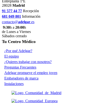
Entreplanta 1ºE
28028
Madrid
91 577 44 77
Recepción
681 049 801
Información
contacto@
adelgar
.es
9:30
h a
20:00
h
de Lunes a Viernes
Sábados cerrado
Tu Centro Médico
¿Por qué Adelgar?
El equipo
¿Quieres trabajar con nosotros?
Preguntas Frecuentes
Adelgar promueve el empleo joven
Embajadores de marca
Instalaciones