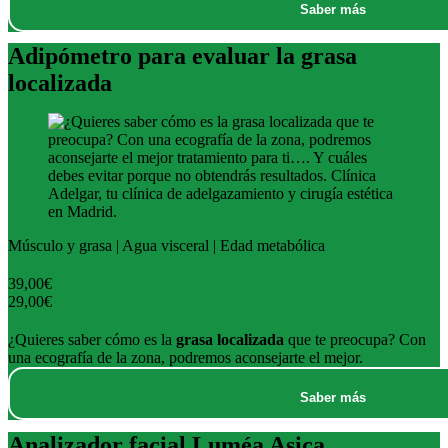
Saber más
Adipómetro para evaluar la grasa
localizada
Músculo y grasa | Agua visceral | Edad metabólica
39,00€
29,00€
¿Quieres saber cómo es la
grasa localizada
que te preocupa? Con
una ecografía de la zona, podremos aconsejarte el mejor.
Saber más
Analizador facial Luméa Asica